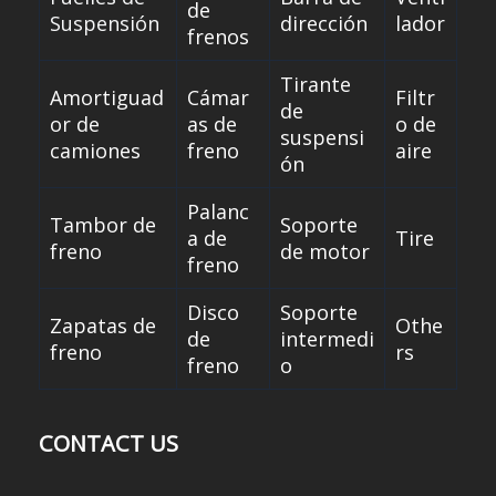
de
Suspensión
dirección
lador
frenos
Tirante
Amortiguad
Cámar
Filtr
de
or de
as de
o de
suspensi
camiones
freno
aire
ón
Palanc
Tambor de
Soporte
a de
Tire
freno
de motor
freno
Disco
Soporte
Zapatas de
Othe
de
intermedi
freno
rs
freno
o
CONTACT US