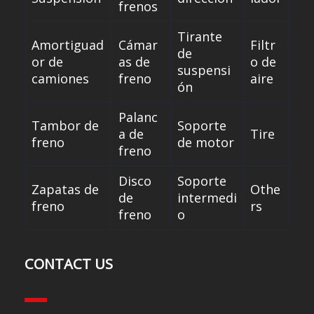
frenos
Tirante
Amortiguad
Cámar
Filtr
de
or de
as de
o de
suspensi
camiones
freno
aire
ón
Palanc
Tambor de
Soporte
a de
Tire
freno
de motor
freno
Disco
Soporte
Zapatas de
Othe
de
intermedi
freno
rs
freno
o
CONTACT US