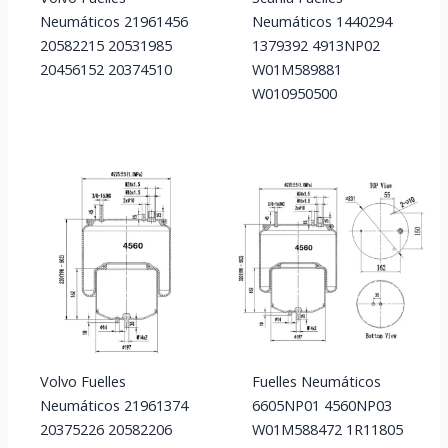
Neumáticos 21961456
Neumáticos 1440294
20582215 20531985
1379392 4913NP02
20456152 20374510
W01M589881
W010950500
Volvo Fuelles
Fuelles Neumáticos
Neumáticos 21961374
6605NP01 4560NP03
20375226 20582206
W01M588472 1R11805