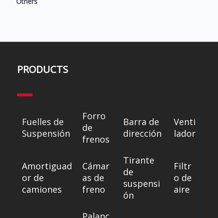
Others
PRODUCTS
Forro
Fuelles de
Barra de
Venti
de
Suspensión
dirección
lador
frenos
Tirante
Amortiguad
Cámar
Filtr
de
or de
as de
o de
suspensi
camiones
freno
aire
ón
Palanc