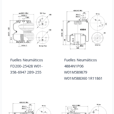
Fuelles Neumáticos
Fuelles Neumáticos
FD200-25428 W01-
4884N1P06
358-6947 2B9-255
W01M589879
W01M588360 1R11861