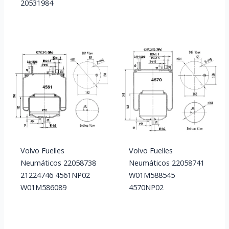
20531984
Volvo Fuelles
Volvo Fuelles
Neumáticos 22058738
Neumáticos 22058741
21224746 4561NP02
W01M588545
W01M586089
4570NP02