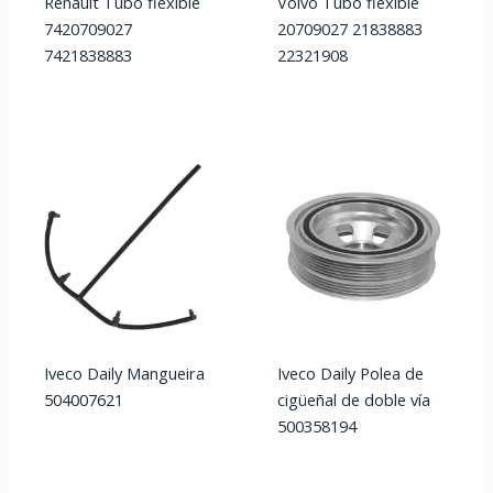
Renault Tubo flexible
Volvo Tubo flexible
7420709027
20709027 21838883
7421838883
22321908
Iveco Daily Mangueira
Iveco Daily Polea de
504007621
cigüeñal de doble vía
500358194