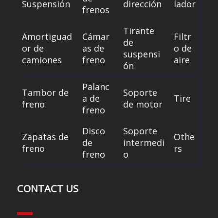
Suspensión
dirección
lador
frenos
Tirante
Amortiguad
Cámar
Filtr
de
or de
as de
o de
suspensi
camiones
freno
aire
ón
Palanc
Tambor de
Soporte
a de
Tire
freno
de motor
freno
Disco
Soporte
Zapatas de
Othe
de
intermedi
freno
rs
freno
o
CONTACT US