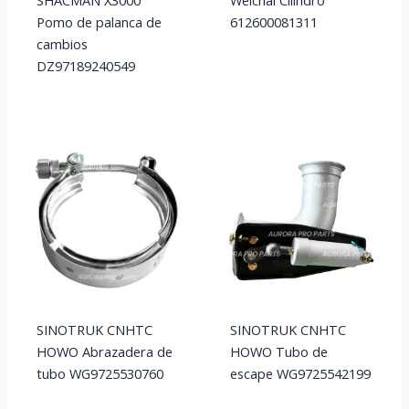
SHACMAN X3000
Weichai Cilindro
Pomo de palanca de
612600081311
cambios
DZ97189240549
SINOTRUK CNHTC
SINOTRUK CNHTC
HOWO Abrazadera de
HOWO Tubo de
tubo WG9725530760
escape WG9725542199