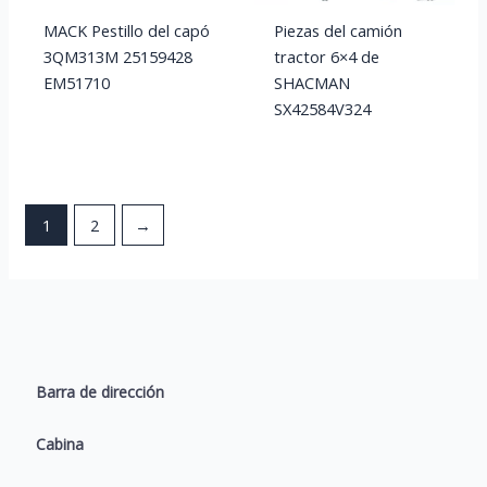
MACK Pestillo del capó
Piezas del camión
3QM313M 25159428
tractor 6×4 de
EM51710
SHACMAN
SX42584V324
1
2
→
Barra de dirección
Cabina