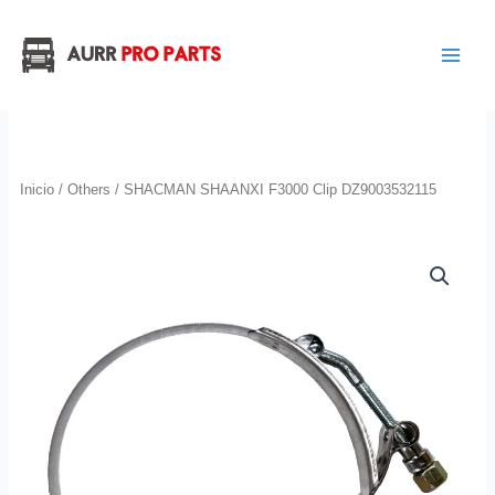
Ir
al
contenido
Inicio
/
Others
/ SHACMAN SHAANXI F3000 Clip DZ9003532115