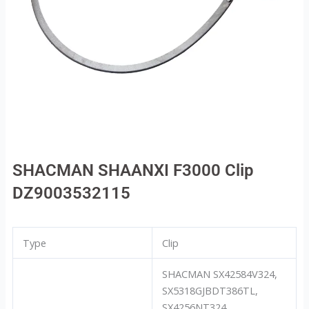
SHACMAN SHAANXI F3000 Clip
DZ9003532115
Type
Clip
SHACMAN SX42584V324,
SX5318GJBDT386TL,
SX4256NT324,