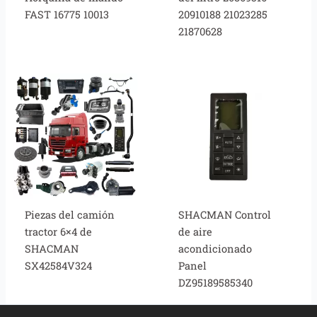
FAST 16775 10013
20910188 21023285
21870628
Piezas del camión
SHACMAN Control
tractor 6×4 de
de aire
SHACMAN
acondicionado
SX42584V324
Panel
DZ95189585340