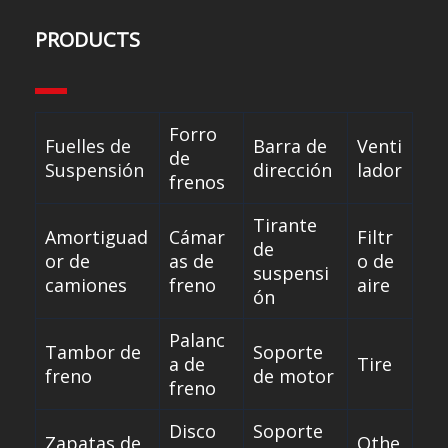
PRODUCTS
Forro
Fuelles de
Barra de
Venti
de
Suspensión
dirección
lador
frenos
Tirante
Amortiguad
Cámar
Filtr
de
or de
as de
o de
suspensi
camiones
freno
aire
ón
Palanc
Tambor de
Soporte
a de
Tire
freno
de motor
freno
Disco
Soporte
Zapatas de
Othe