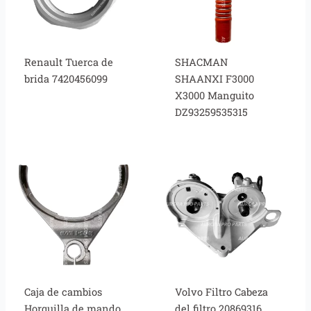
Renault Tuerca de
SHACMAN
brida 7420456099
SHAANXI F3000
X3000 Manguito
DZ93259535315
Caja de cambios
Volvo Filtro Cabeza
Horquilla de mando
del filtro 20869316