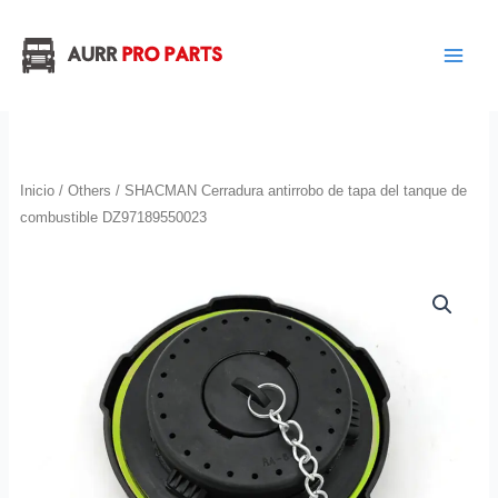
Ir
al
contenido
Inicio
/
Others
/ SHACMAN Cerradura antirrobo de tapa del tanque de
combustible DZ97189550023