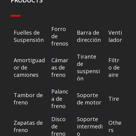
PRODUCTS
Forro
Fuelles de
Barra de
Venti
de
Suspensión
dirección
lador
frenos
Tirante
Amortiguad
Cámar
Filtr
de
or de
as de
o de
suspensi
camiones
freno
aire
ón
Palanc
Tambor de
Soporte
a de
Tire
freno
de motor
freno
Disco
Soporte
Zapatas de
Othe
de
intermedi
freno
rs
freno
o