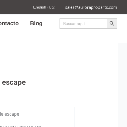
sales@auroraproparts.com
English (US)
Botón de búsqued
Buscar:
ontacto
Blog
 escape
de escape