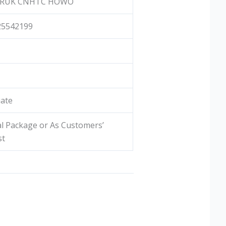
TRUK CNHTC HOWO
5542199
ate
l Package or As Customers’
st