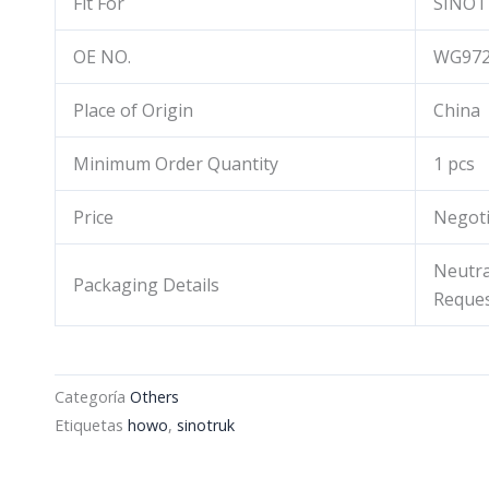
Fit For
SINO
OE NO.
WG972
Place of Origin
China
Minimum Order Quantity
1 pcs
Price
Negoti
Neutra
Packaging Details
Reque
Categoría
Others
Etiquetas
howo
,
sinotruk