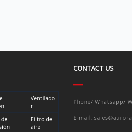
CONTACT US
e
Ventilado
Phone/ Whatsapp/ We
ón
r
E-mail: sales@auror
 de
Filtro de
sión
aire