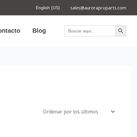
sales@auroraproparts.com
English (US)
Botón de búsqued
Buscar:
ontacto
Blog