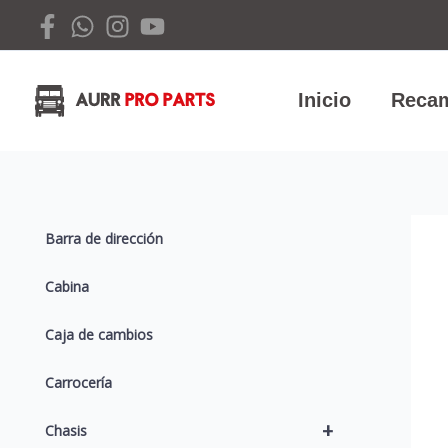
Ir
al
contenido
Inicio
Recam
Barra de dirección
Cabina
Caja de cambios
Carrocería
+
Chasis