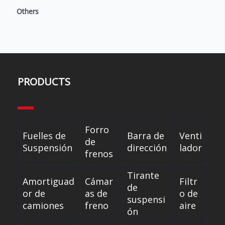
Others
PRODUCTS
Forro
Fuelles de
Barra de
Venti
de
Suspensión
dirección
lador
frenos
Tirante
Amortiguad
Cámar
Filtr
de
or de
as de
o de
suspensi
camiones
freno
aire
ón