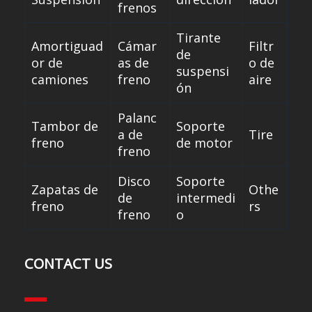
frenos
Tirante
Amortiguad
Cámar
Filtr
de
or de
as de
o de
suspensi
camiones
freno
aire
ón
Palanc
Tambor de
Soporte
a de
Tire
freno
de motor
freno
Disco
Soporte
Zapatas de
Othe
de
intermedi
freno
rs
freno
o
CONTACT US