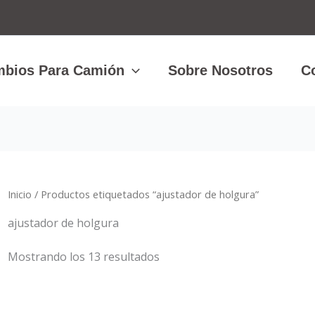
Ordenado
por
los
últimos
bios Para Camión
Sobre Nosotros
C
Inicio
/ Productos etiquetados “ajustador de holgura”
ajustador de holgura
Mostrando los 13 resultados