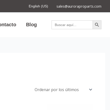
sales@auroraproparts.com
English (US)
Botón de búsqued
Buscar:
ontacto
Blog