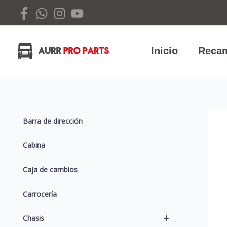
Ir
al
contenido
Inicio
Recam
Barra de dirección
Cabina
Caja de cambios
Carrocería
+
Chasis