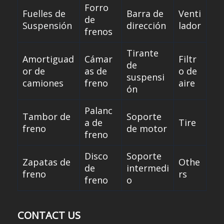
Forro
Fuelles de
Barra de
Venti
de
Suspensión
dirección
lador
frenos
Tirante
Amortiguad
Cámar
Filtr
de
or de
as de
o de
suspensi
camiones
freno
aire
ón
Palanc
Tambor de
Soporte
a de
Tire
freno
de motor
freno
Disco
Soporte
Zapatas de
Othe
de
intermedi
freno
rs
freno
o
CONTACT US