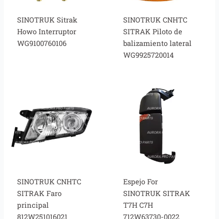
SINOTRUK Sitrak
SINOTRUK CNHTC
Howo Interruptor
SITRAK Piloto de
WG9100760106
balizamiento lateral
WG9925720014
SINOTRUK CNHTC
Espejo For
SITRAK Faro
SINOTRUK SITRAK
principal
T7H C7H
812W251016021
712W63730-0022