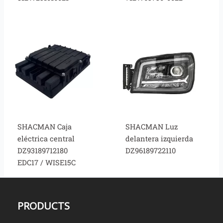
SHACMAN Caja
SHACMAN Luz
eléctrica central
delantera izquierda
DZ93189712180
DZ96189722110
EDC17 / WISE15C
PRODUCTS