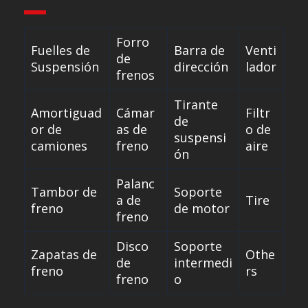
Forro
Fuelles de
Barra de
Venti
de
Suspensión
dirección
lador
frenos
Tirante
Amortiguad
Cámar
Filtr
de
or de
as de
o de
suspensi
camiones
freno
aire
ón
Palanc
Tambor de
Soporte
a de
Tire
freno
de motor
freno
Disco
Soporte
Zapatas de
Othe
de
intermedi
freno
rs
freno
o