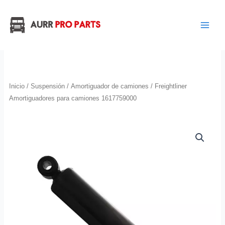
Ir
al
contenido
Inicio
/
Suspensión
/
Amortiguador de camiones
/ Freightliner
Amortiguadores para camiones 1617759000