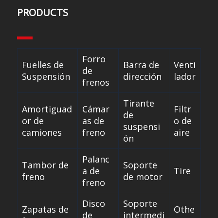
PRODUCTS
Forro
Fuelles de
Barra de
Venti
de
Suspensión
dirección
lador
frenos
Tirante
Amortiguad
Cámar
Filtr
de
or de
as de
o de
suspensi
camiones
freno
aire
ón
Palanc
Tambor de
Soporte
a de
Tire
freno
de motor
freno
Disco
Soporte
Zapatas de
Othe
de
intermedi