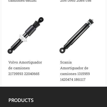
camiones 680281
20973993 20897198
Volvo Amortiguador
Scania
de camiones
Amortiguador de
21739593 22040665
camiones 1315959
1420474 1861117
PRODUCTS