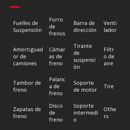
Forro
Fuelles de
Barra de
Venti
de
Suspensión
dirección
lador
frenos
Tirante
Amortiguad
Cámar
Filtr
de
or de
as de
o de
suspensi
camiones
freno
aire
ón
Palanc
Tambor de
Soporte
a de
Tire
freno
de motor
freno
Disco
Soporte
Zapatas de
Othe
de
intermedi
freno
rs
freno
o