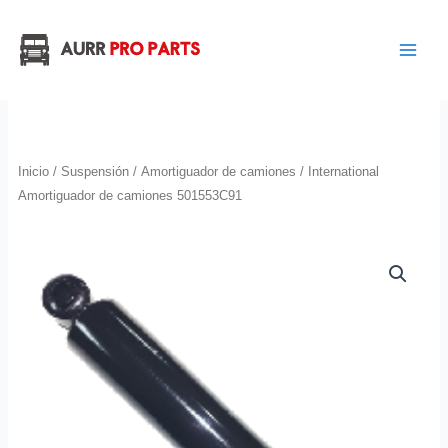
Ir
al
contenido
Inicio
/
Suspensión
/
Amortiguador de camiones
/ International
Amortiguador de camiones 501553C91