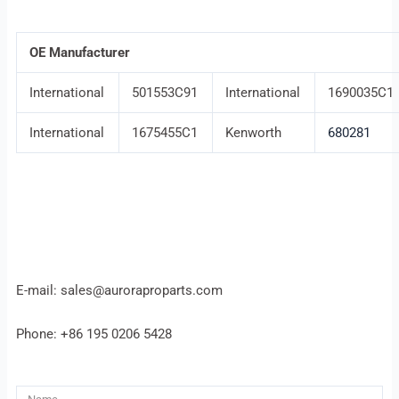
OE Manufacturer
International
501553C91
International
1690035C1
International
1675455C1
Kenworth
680281
E-mail: sales@auroraproparts.com
Phone: +86 195 0206 5428
Name