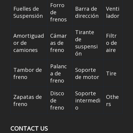
Forro
Fuelles de
Barra de
Venti
de
Suspensión
dirección
lador
frenos
Tirante
Amortiguad
Cámar
Filtr
de
or de
as de
o de
suspensi
camiones
freno
aire
ón
Palanc
Tambor de
Soporte
a de
Tire
freno
de motor
freno
Disco
Soporte
Zapatas de
Othe
de
intermedi
freno
rs
freno
o
CONTACT US