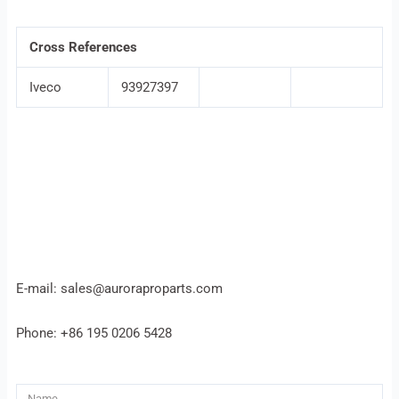
Cross References
Iveco
93927397
E-mail: sales@auroraproparts.com
Phone: +86 195 0206 5428
Name