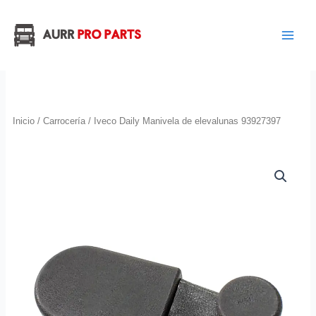
Ir
al
contenido
Inicio
/
Carrocería
/ Iveco Daily Manivela de elevalunas 93927397