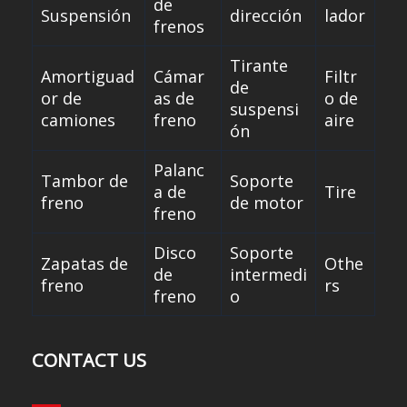
de
Suspensión
dirección
lador
frenos
Tirante
Amortiguad
Cámar
Filtr
de
or de
as de
o de
suspensi
camiones
freno
aire
ón
Palanc
Tambor de
Soporte
a de
Tire
freno
de motor
freno
Disco
Soporte
Zapatas de
Othe
de
intermedi
freno
rs
freno
o
CONTACT US