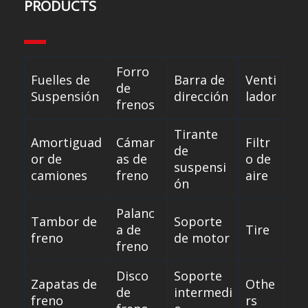
PRODUCTS
Forro
Fuelles de
Barra de
Venti
de
Suspensión
dirección
lador
frenos
Tirante
Amortiguad
Cámar
Filtr
de
or de
as de
o de
suspensi
camiones
freno
aire
ón
Palanc
Tambor de
Soporte
a de
Tire
freno
de motor
freno
Disco
Soporte
Zapatas de
Othe
de
intermedi
freno
rs