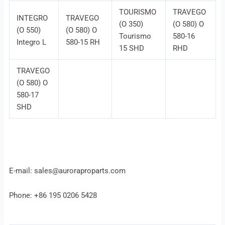
TOURISMO
TRAVEGO
INTEGRO
TRAVEGO
(O 350)
(O 580) O
(O 550)
(O 580) O
Tourismo
580-16
Integro L
580-15 RH
15 SHD
RHD
TRAVEGO
(O 580) O
580-17
SHD
E-mail: sales@auroraproparts.com
Phone: +86 195 0206 5428