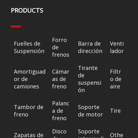
PRODUCTS
Forro
Fuelles de
Barra de
Venti
de
Suspensión
dirección
lador
frenos
Tirante
Amortiguad
Cámar
Filtr
de
or de
as de
o de
suspensi
camiones
freno
aire
ón
Palanc
Tambor de
Soporte
a de
Tire
freno
de motor
freno
Disco
Soporte
Zapatas de
Othe