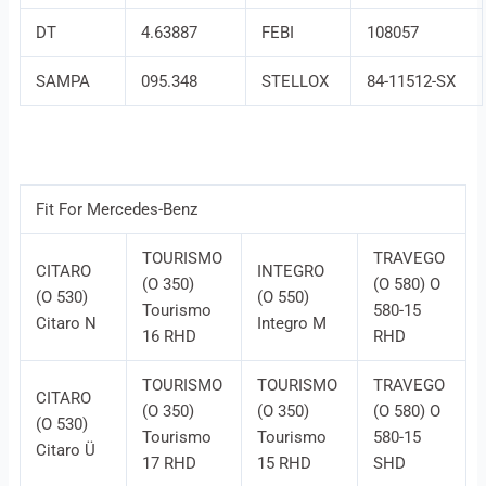
DT
4.63887
FEBI
108057
SAMPA
095.348
STELLOX
84-11512-SX
Fit For Mercedes-Benz
TOURISMO
TRAVEGO
CITARO
INTEGRO
(O 350)
(O 580) O
(O 530)
(O 550)
Tourismo
580-15
Citaro N
Integro M
16 RHD
RHD
TOURISMO
TOURISMO
TRAVEGO
CITARO
(O 350)
(O 350)
(O 580) O
(O 530)
Tourismo
Tourismo
580-15
Citaro Ü
17 RHD
15 RHD
SHD