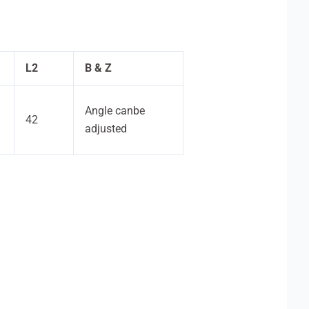
L2
B & Z
Angle canbe
42
adjusted