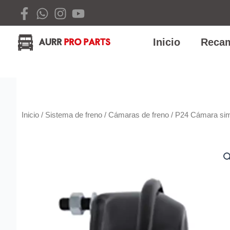
Ir
al
contenido
Inicio
Recam
Inicio
/
Sistema de freno
/
Cámaras de freno
/ P24 Cámara sim