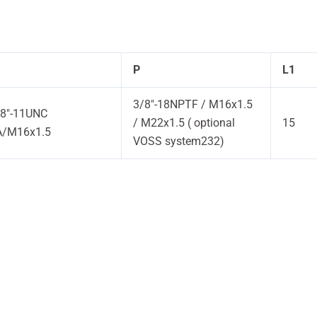
P
L1
3/8″-18NPTF / M16x1.5
/8″-11UNC
/ M22x1.5 ( optional
15
A/M16x1.5
VOSS system232)