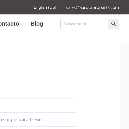
sales@auroraproparts.com
English (US)
Botón de búsqued
Buscar:
ontacto
Blog
 simple para freno