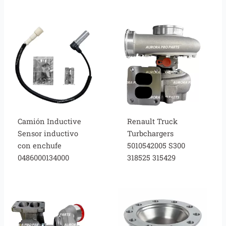
Camión Inductive
Renault Truck
Sensor inductivo
Turbchargers
con enchufe
5010542005 S300
0486000134000
318525 315429