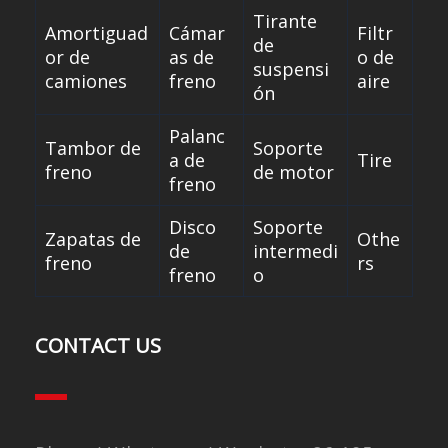
Tirante
Amortiguad
Cámar
Filtr
de
or de
as de
o de
suspensi
camiones
freno
aire
ón
Palanc
Tambor de
Soporte
a de
Tire
freno
de motor
freno
Disco
Soporte
Zapatas de
Othe
de
intermedi
freno
rs
freno
o
CONTACT US