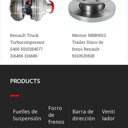
Renault Truck
Meritor MBR9012
Turbocompressor
Trailer Disco de
S400 5010284577
freno Renault
316456 316686
5010525508
PRODUCTS
Forro
Fuelles de
Barra de
Venti
de
Suspensión
dirección
lador
frenos