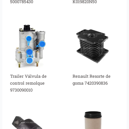
5000785430
K019820N50
Trailer Válvula de
Renault Resorte de
control remolque
goma 7420390836
9730090010