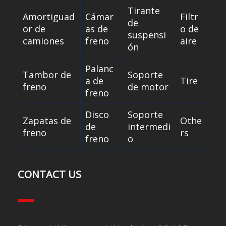
Tirante
Amortiguad
Cámar
Filtr
de
or de
as de
o de
suspensi
camiones
freno
aire
ón
Palanc
Tambor de
Soporte
a de
Tire
freno
de motor
freno
Disco
Soporte
Zapatas de
Othe
de
intermedi
freno
rs
freno
o
CONTACT US