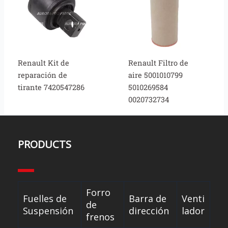
Renault Kit de
Renault Filtro de
reparación de
aire 5001010799
tirante 7420547286
5010269584
0020732734
PRODUCTS
Forro
Fuelles de
Barra de
Venti
de
Suspensión
dirección
lador
frenos