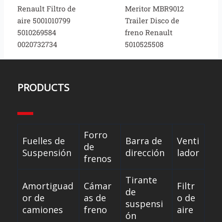
Renault Filtro de
Meritor MBR9012
aire 5001010799
Trailer Disco de
5010269584
freno Renault
0020732734
5010525508
PRODUCTS
Forro
Fuelles de
Barra de
Venti
de
Suspensión
dirección
lador
frenos
Tirante
Amortiguad
Cámar
Filtr
de
or de
as de
o de
suspensi
camiones
freno
aire
ón