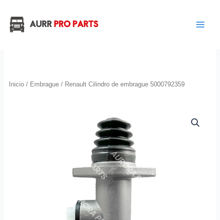
Ir
al
contenido
Inicio
/
Embrague
/ Renault Cilindro de embrague 5000792359