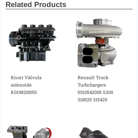
Related Products
Knorr Válvula
Renault Truck
solenoide
Turbchargers
K019820N50
5010542005 S300
318525 315429