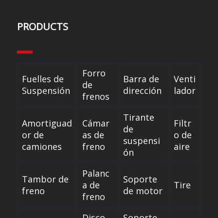
PRODUCTS
Forro
Fuelles de
Barra de
Venti
de
Suspensión
dirección
lador
frenos
Tirante
Amortiguad
Cámar
Filtr
de
or de
as de
o de
suspensi
camiones
freno
aire
ón
Palanc
Tambor de
Soporte
a de
Tire
freno
de motor
freno
Disco
Soporte