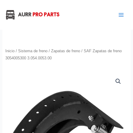
Ir
al
contenido
Inicio
/
Sistema de freno
/
Zapatas de freno
/ SAF Zapatas de freno
3054005300 3.054.0053.00