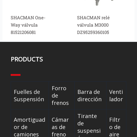
SHACMAN One-
SHACMAN relé
Way válvula
válvula M3000
81521206081
DZ95259360105
PRODUCTS
Forro
Fuelles de
Barra de
Venti
de
Suspensión
dirección
lador
frenos
Tirante
Amortiguad
Cámar
Filtr
de
or de
as de
o de
suspensi
camiones
freno
aire