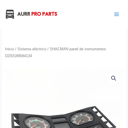
Ir
al
contenido
Inicio
/
Sistema eléctrico
/ SHACMAN panel de instrumentos
DZ93189584134