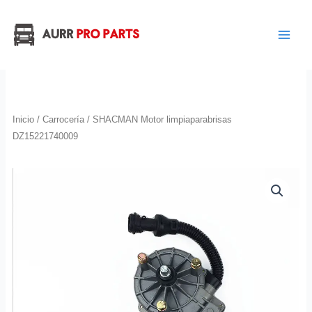
Ir
al
contenido
Inicio
/
Carrocería
/ SHACMAN Motor limpiaparabrisas
DZ15221740009