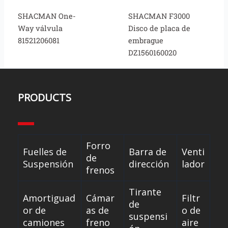
SHACMAN One-
SHACMAN F3000
Way válvula
Disco de placa de
81521206081
embrague
DZ1560160020
PRODUCTS
Forro
Fuelles de
Barra de
Venti
de
Suspensión
dirección
lador
frenos
Tirante
Amortiguad
Cámar
Filtr
de
or de
as de
o de
suspensi
camiones
freno
aire