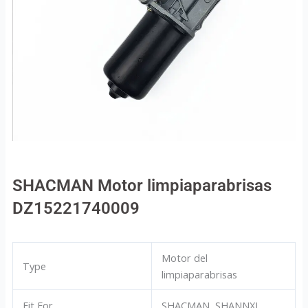
SHACMAN Motor limpiaparabrisas
DZ15221740009
Motor del
Type
limpiaparabrisas
Fit For
SHACMAN, SHANNXI