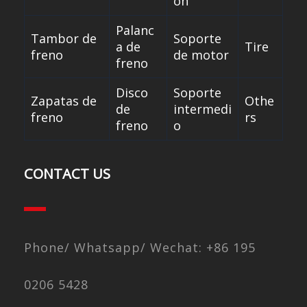
ón
Palanc
Tambor de
Soporte
a de
Tire
freno
de motor
freno
Disco
Soporte
Zapatas de
Othe
de
intermedi
freno
rs
freno
o
CONTACT US
Phone/ Whatsapp/ Wechat: +86 195
0206 5428