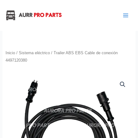
Ir
al
contenido
Inicio
/
Sistema eléctrico
/ Trailer ABS EBS Cable de conexión
4497120380