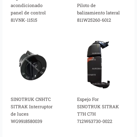
acondicionado
Piloto de
panel de control
balizamiento lateral
81VNK-11515
811W25260-6012
SINOTRUK CNHTC
Espejo For
SITRAK Interruptor
SINOTRUK SITRAK
de luces
T7H C7H
WG9918580039
712W63730-0022