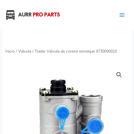
Ir
al
contenido
Inicio
/
Válvula
/ Trailer Válvula de control remolque 9730090010