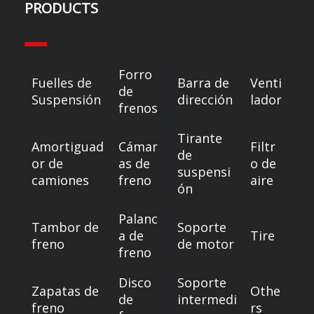
PRODUCTS
Forro
Fuelles de
Barra de
Venti
de
Suspensión
dirección
lador
frenos
Tirante
Amortiguad
Cámar
Filtr
de
or de
as de
o de
suspensi
camiones
freno
aire
ón
Palanc
Tambor de
Soporte
a de
Tire
freno
de motor
freno
Disco
Soporte
Zapatas de
Othe
de
intermedi
freno
rs