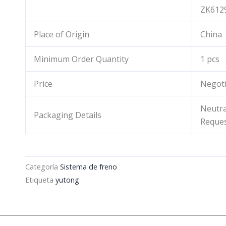
ZK612
Place of Origin
China
Minimum Order Quantity
1 pcs
Price
Negoti
Neutra
Packaging Details
Reque
Categoría
Sistema de freno
Etiqueta
yutong