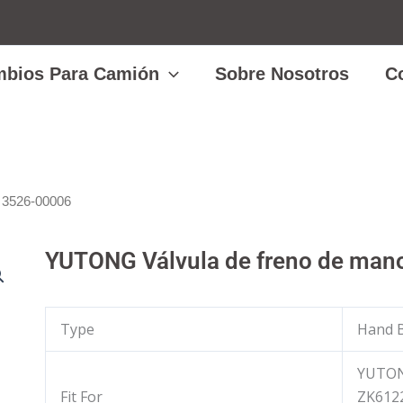
bios Para Camión
Sobre Nosotros
C
 3526-00006
YUTONG Válvula de freno de man
Type
Hand B
YUTON
Fit For
ZK612