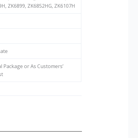
9H, ZK6899, ZK6852HG, ZK6107H
ate
l Package or As Customers’
st