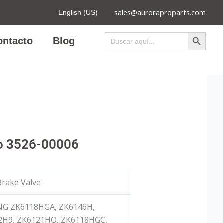
sales@auroraproparts.com
English (US)
Botón de búsqued
Buscar:
ontacto
Blog
o 3526-00006
rake Valve
G ZK6118HGA, ZK6146H,
2H9, ZK6121HQ, ZK6118HGC,