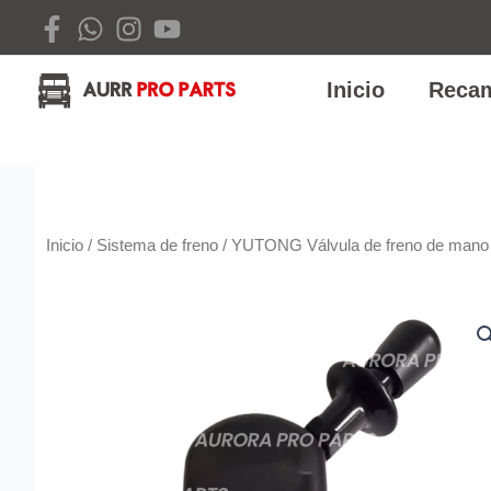
Ir
al
contenido
Inicio
Recam
Inicio
/
Sistema de freno
/ YUTONG Válvula de freno de mano