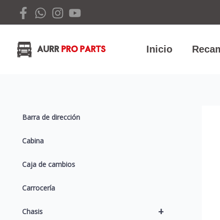
Ir
al
contenido
Inicio
Recam
Barra de dirección
Cabina
Caja de cambios
Carrocería
+
Chasis