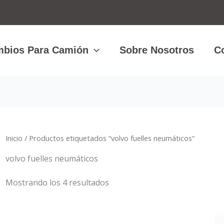
Ordenado
por
los
últimos
bios Para Camión
Sobre Nosotros
C
Inicio
/ Productos etiquetados “volvo fuelles neumáticos”
volvo fuelles neumáticos
Mostrando los 4 resultados