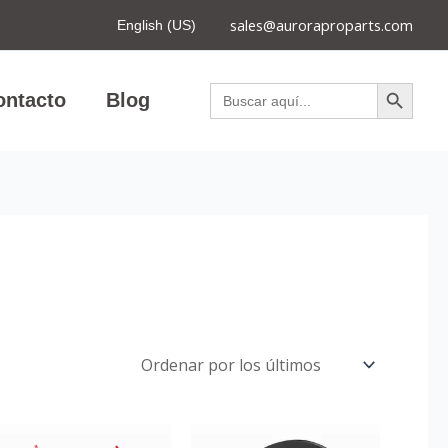
sales@auroraproparts.com
English (US)
Botón de búsqued
Buscar:
ontacto
Blog