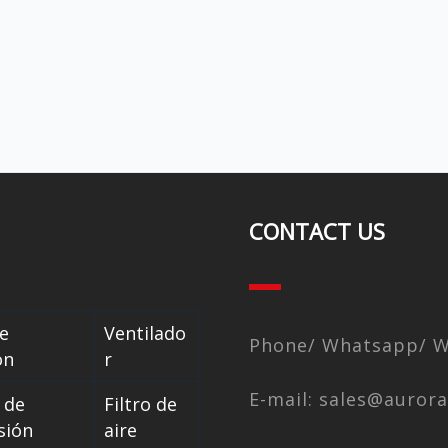
CONTACT US
e
Ventilado
Phone/ Whatsapp/ We
ón
r
E-mail: sales@auror
 de
Filtro de
sión
aire