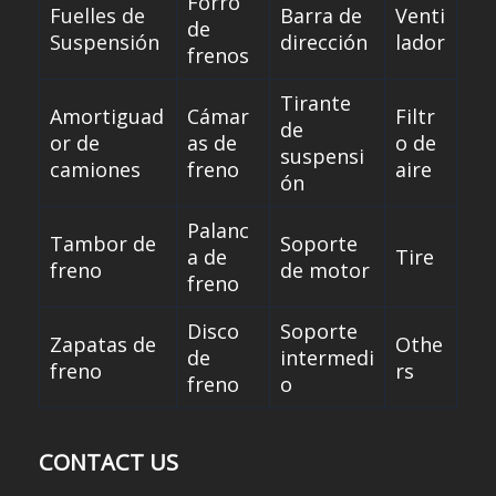
Forro
Fuelles de
Barra de
Venti
de
Suspensión
dirección
lador
frenos
Tirante
Amortiguad
Cámar
Filtr
de
or de
as de
o de
suspensi
camiones
freno
aire
ón
Palanc
Tambor de
Soporte
a de
Tire
freno
de motor
freno
Disco
Soporte
Zapatas de
Othe
de
intermedi
freno
rs
freno
o
CONTACT US