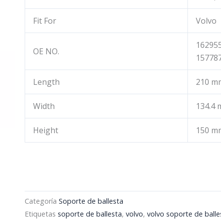
Fit For
Volvo
162955
OE NO.
157787
Length
210 m
Width
134.4
Height
150 m
Categoría
Soporte de ballesta
Etiquetas
soporte de ballesta
,
volvo
,
volvo soporte de balle