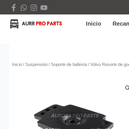
Ir
al
contenido
Inicio
Recam
Inicio
/
Suspensión
/
Soporte de ballesta
/ Volvo Resorte de g