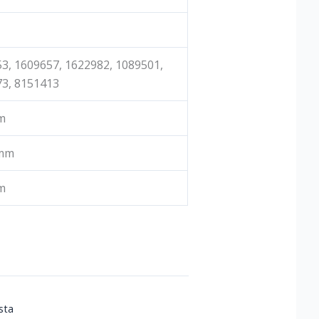
3, 1609657, 1622982, 1089501,
3, 8151413
m
 mm
m
sta