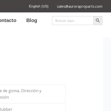
sales@auroraproparts.com
English (US)
Botón de búsqued
Buscar:
ontacto
Blog
e de goma, Dirección y
nsión
 Rubber