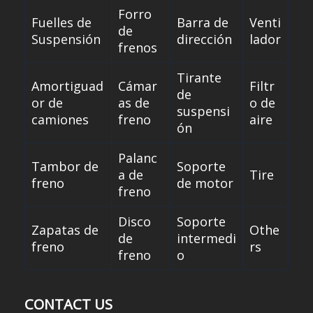
Forro
Fuelles de
Barra de
Venti
de
Suspensión
dirección
lador
frenos
Tirante
Amortiguad
Cámar
Filtr
de
or de
as de
o de
suspensi
camiones
freno
aire
ón
Palanc
Tambor de
Soporte
a de
Tire
freno
de motor
freno
Disco
Soporte
Zapatas de
Othe
de
intermedi
freno
rs
freno
o
CONTACT US