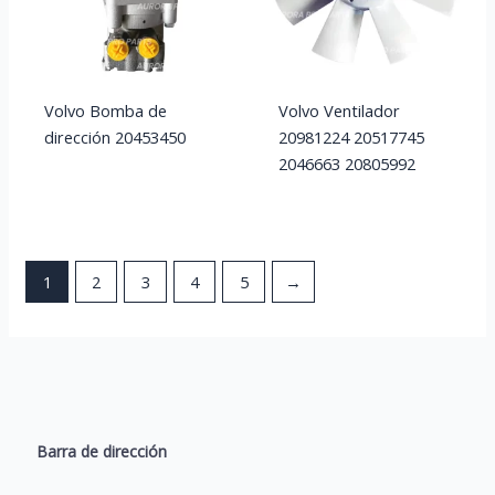
Volvo Bomba de
Volvo Ventilador
dirección 20453450
20981224 20517745
2046663 20805992
1
2
3
4
5
→
Barra de dirección