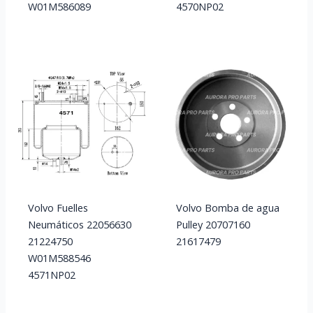
W01M586089
4570NP02
Volvo Fuelles
Volvo Bomba de agua
Neumáticos 22056630
Pulley 20707160
21224750
21617479
W01M588546
4571NP02