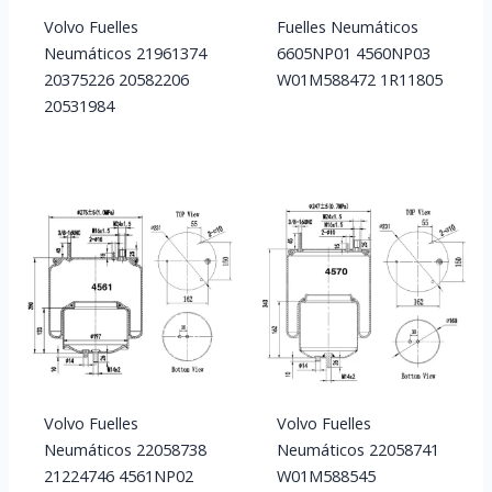
Volvo Fuelles
Fuelles Neumáticos
Neumáticos 21961374
6605NP01 4560NP03
20375226 20582206
W01M588472 1R11805
20531984
Volvo Fuelles
Volvo Fuelles
Neumáticos 22058738
Neumáticos 22058741
21224746 4561NP02
W01M588545