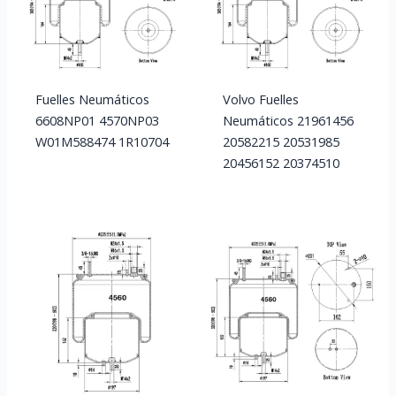
Fuelles Neumáticos
Volvo Fuelles
6608NP01 4570NP03
Neumáticos 21961456
W01M588474 1R10704
20582215 20531985
20456152 20374510