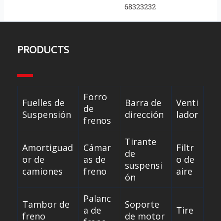
68323232
PRODUCTS
Forro
Fuelles de
Barra de
Venti
de
Suspensión
dirección
lador
frenos
Tirante
Amortiguad
Cámar
Filtr
de
or de
as de
o de
suspensi
camiones
freno
aire
ón
Palanc
Tambor de
Soporte
a de
Tire
freno
de motor