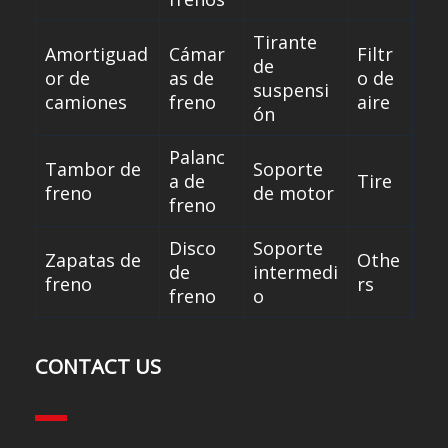
Tirante
Amortiguad
Cámar
Filtr
de
or de
as de
o de
suspensi
camiones
freno
aire
ón
Palanc
Tambor de
Soporte
a de
Tire
freno
de motor
freno
Disco
Soporte
Zapatas de
Othe
de
intermedi
freno
rs
freno
o
CONTACT US