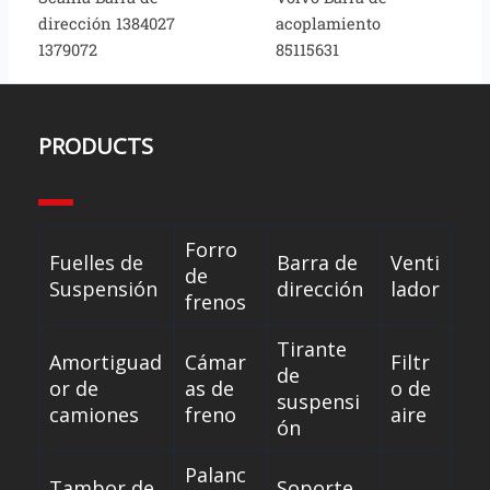
dirección 1384027
acoplamiento
1379072
85115631
PRODUCTS
Forro
Fuelles de
Barra de
Venti
de
Suspensión
dirección
lador
frenos
Tirante
Amortiguad
Cámar
Filtr
de
or de
as de
o de
suspensi
camiones
freno
aire
ón
Palanc
Tambor de
Soporte