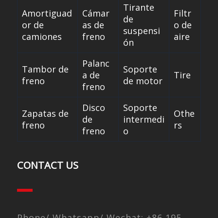
Tirante
Amortiguad
Cámar
Filtr
de
or de
as de
o de
suspensi
camiones
freno
aire
ón
Palanc
Tambor de
Soporte
a de
Tire
freno
de motor
freno
Disco
Soporte
Zapatas de
Othe
de
intermedi
freno
rs
freno
o
CONTACT US
Phone/ Whatsapp/ Wechat: +86 195