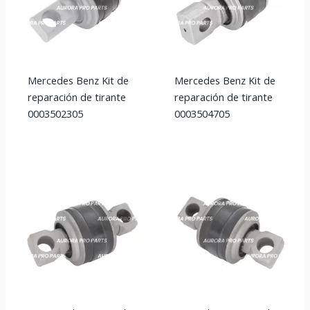
Mercedes Benz Kit de
Mercedes Benz Kit de
reparación de tirante
reparación de tirante
0003502305
0003504705