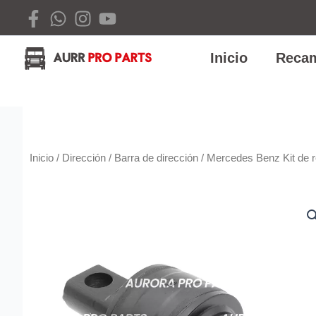
Ir
al
contenido
Inicio
Recam
Inicio
/
Dirección
/
Barra de dirección
/ Mercedes Benz Kit de r