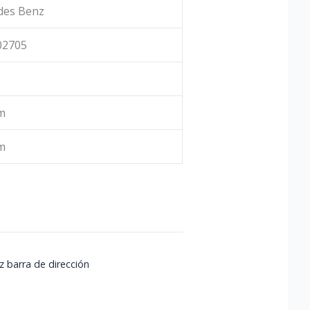
des Benz
02705
m
m
 barra de dirección