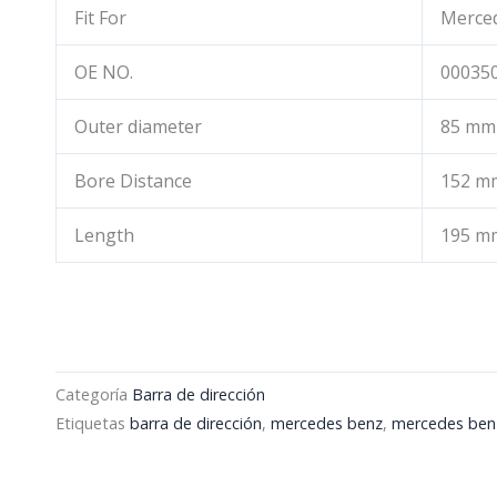
Fit For
Merce
OE NO.
00035
Outer diameter
85 mm
Bore Distance
152 m
Length
195 m
Categoría
Barra de dirección
Etiquetas
barra de dirección
,
mercedes benz
,
mercedes benz