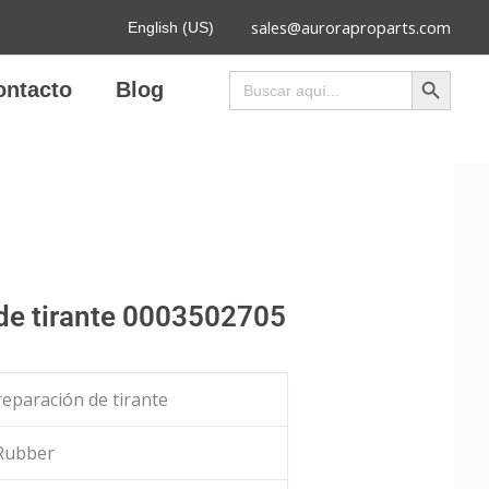
sales@auroraproparts.com
English (US)
Botón de búsqued
Buscar:
ontacto
Blog
 de tirante 0003502705
 reparación de tirante
 Rubber