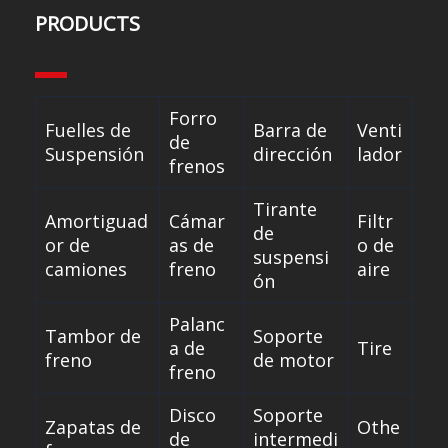
PRODUCTS
Forro
Fuelles de
Barra de
Venti
de
Suspensión
dirección
lador
frenos
Tirante
Amortiguad
Cámar
Filtr
de
or de
as de
o de
suspensi
camiones
freno
aire
ón
Palanc
Tambor de
Soporte
a de
Tire
freno
de motor
freno
Disco
Soporte
Zapatas de
Othe
de
intermedi