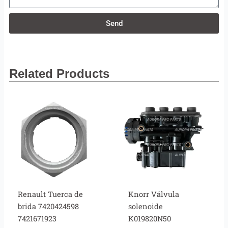
Send
Related Products
Renault Tuerca de
Knorr Válvula
brida 7420424598
solenoide
7421671923
K019820N50