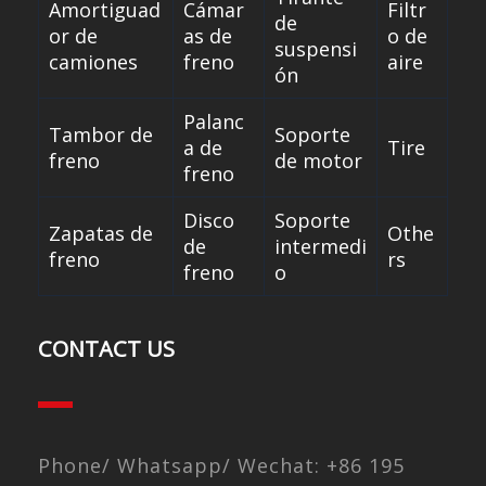
Amortiguad
Cámar
Filtr
de
or de
as de
o de
suspensi
camiones
freno
aire
ón
Palanc
Tambor de
Soporte
a de
Tire
freno
de motor
freno
Disco
Soporte
Zapatas de
Othe
de
intermedi
freno
rs
freno
o
CONTACT US
Phone/ Whatsapp/ Wechat: +86 195