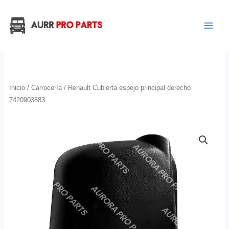
Ir
al
contenido
Inicio
/
Carrocería
/ Renault Cubierta espejo principal derecho
7420903883