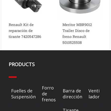
Renault Kit de
Meritor MBR9012
reparación de
Trailer Disco de
tirante 7420547286
freno Renault
5010525508
PRODUCTS
Forro
Fuelles de
Barra de
Venti
de
Suspensión
dirección
lador
frenos
Tirante