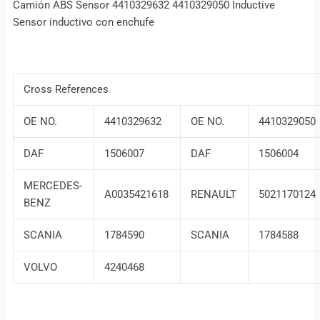
Camión ABS Sensor 4410329632 4410329050 Inductive
Sensor inductivo con enchufe
Cross References
OE NO.
4410329632
OE NO.
4410329050
DAF
1506007
DAF
1506004
MERCEDES-
A0035421618
RENAULT
5021170124
BENZ
SCANIA
1784590
SCANIA
1784588
VOLVO
4240468