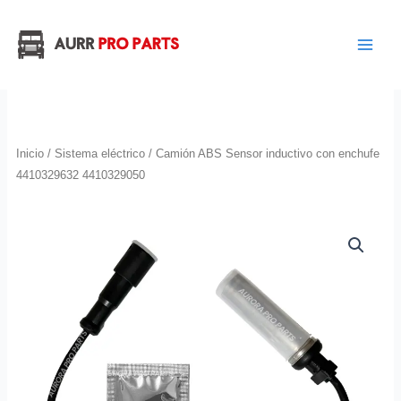
Ir
al
contenido
Inicio
/
Sistema eléctrico
/ Camión ABS Sensor inductivo con enchufe
4410329632 4410329050