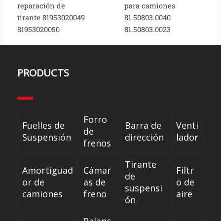
reparación de
para camiones
tirante 81953020049
81.50803.0040
81953020050
81.50803.0023
PRODUCTS
Forro
Fuelles de
Barra de
Venti
de
Suspensión
dirección
lador
frenos
Tirante
Amortiguad
Cámar
Filtr
de
or de
as de
o de
suspensi
camiones
freno
aire
ón